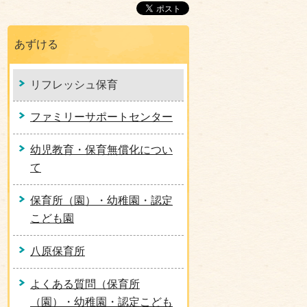
あずける
リフレッシュ保育
ファミリーサポートセンター
幼児教育・保育無償化につい
て
保育所（園）・幼稚園・認定
こども園
八原保育所
よくある質問（保育所
（園）・幼稚園・認定こども