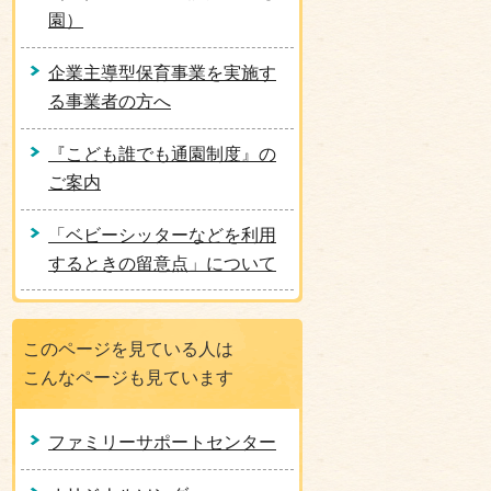
園）
企業主導型保育事業を実施す
る事業者の方へ
『こども誰でも通園制度』の
ご案内
「ベビーシッターなどを利用
するときの留意点」について
このページを見ている人は
こんなページも見ています
ファミリーサポートセンター