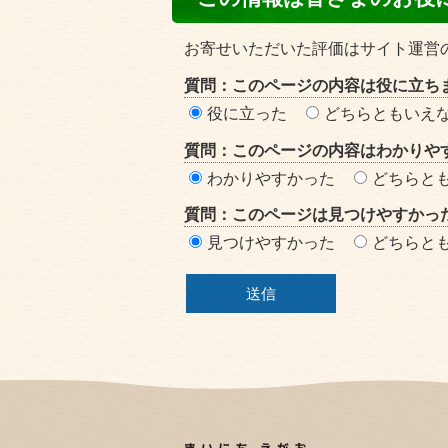
ン
テ
お寄せいただいた評価はサイト運営
ン
質問：このページの内容は役に立ち
ツ
役に立った
どちらともいえ
評
質問：このページの内容はわかりや
価
わかりやすかった
どちらと
エ
質問：このページは見つけやすかっ
リ
見つけやすかった
どちらと
ア