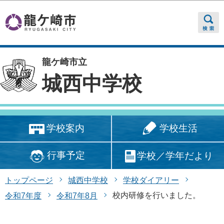
このページの本文へ移動
龍ケ崎市立
城西中学校
学校生活
学校案内
行事予定
学校／学年だより
トップページ
城西中学校
学校ダイアリー
校内研修を行いました。
令和7年度
令和7年8月