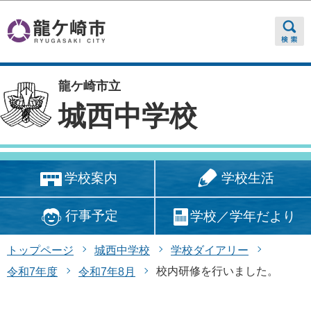
このページの本文へ移動
龍ケ崎市立
城西中学校
学校生活
学校案内
行事予定
学校／学年だより
トップページ
城西中学校
学校ダイアリー
校内研修を行いました。
令和7年度
令和7年8月