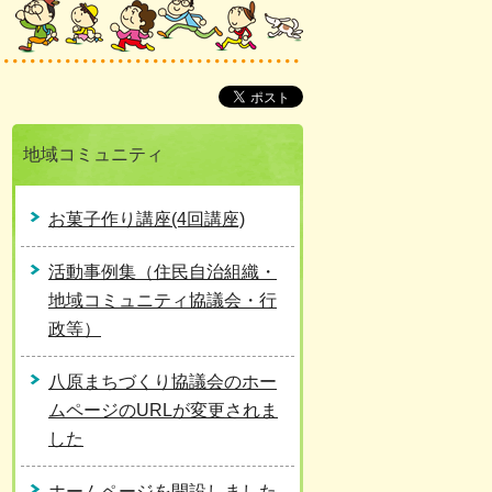
地域コミュニティ
お菓子作り講座(4回講座)
活動事例集（住民自治組織・
地域コミュニティ協議会・行
政等）
八原まちづくり協議会のホー
ムページのURLが変更されま
した
ホームページを開設しました