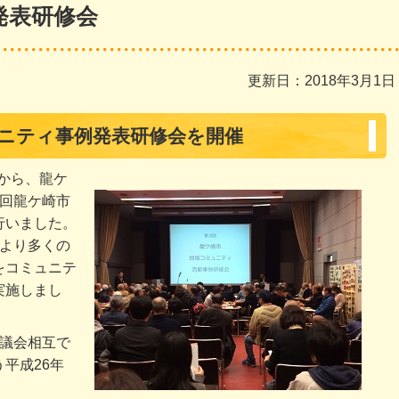
発表研修会
更新日：2018年3月1日
ュニティ事例発表研修会を開催
時から、龍ケ
3回龍ケ崎市
行いました。
、より多くの
をコミュニテ
実施しまし
協議会相互で
平成26年