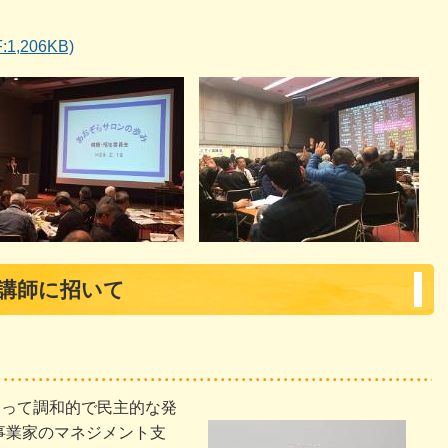
,206KB)
を講師に招いて
とって調和的で民主的な発
事業家のマネジメント支