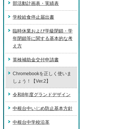
部活動計画表・実績表
学校給食停止届出書
臨時休業および学級閉鎖・学
年閉鎖等に関する基本的な考
え方
英検補助金交付申請書
Chromebookを正しく使いま
しょう！【Ver.2】
令和8年度グランドデザイン
中根台中いじめ防止基本方針
中根台中学校沿革