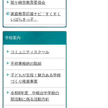
龍ケ崎市教育委員会
家庭教育応援ナビ「すくすく
いばらきっ子」
学校案内
コミュニティスクール
不祥事根絶の取組
子どもが主役！魅力ある学校
づくり推進事業
令和8年度 中根台中学校の
部活動に係る活動方針