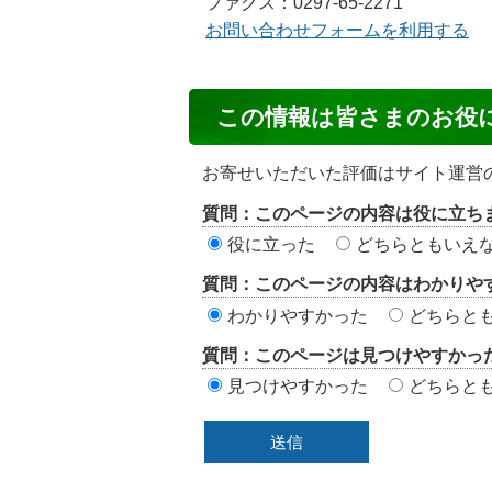
ファクス：0297-65-2271
お問い合わせフォームを利用する
コ
この情報は皆さまのお役
ン
テ
お寄せいただいた評価はサイト運営
ン
質問：このページの内容は役に立ち
ツ
役に立った
どちらともいえ
評
質問：このページの内容はわかりや
価
わかりやすかった
どちらと
エ
質問：このページは見つけやすかっ
リ
見つけやすかった
どちらと
ア