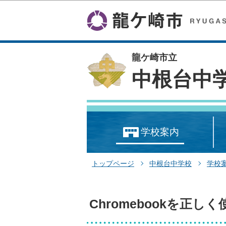
龍ケ崎市立
中根台中
学校案内
トップページ
中根台中学校
学校
Chromebookを正し