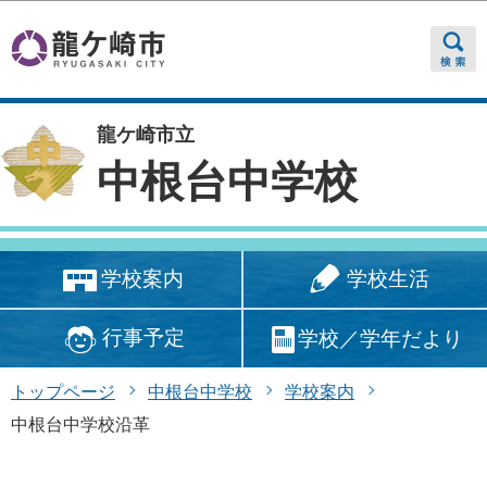
このページの本文へ移動
龍ケ崎市立
中根台中学校
学校生活
学校案内
行事予定
学校／学年だより
トップページ
中根台中学校
学校案内
中根台中学校沿革