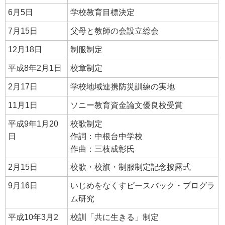
6月5日
学校教育目標決定
7月15日
父母と教師の会設立総会
12月18日
制服制定
平成8年2月1日
校章制定
2月17日
学校地域連携防災訓練の実地
11月1日
ソニー教育資金論文優良校受賞
平成9年1月20
校歌制定
日
作詞：中根台中学校
作曲：三枝成彰氏
2月15日
校歌・校旗・制服制定記念披露式
9月16日
いじめをなくすピースバック・プログラ
ム研究
平成10年3月2
校訓「共に生きる」制定