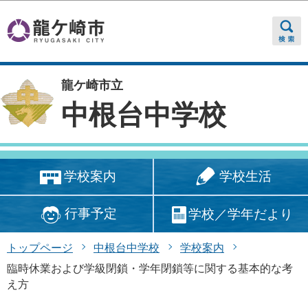
このページの本文へ移動
龍ケ崎市立
中根台中学校
学校生活
学校案内
行事予定
学校／学年だより
トップページ
中根台中学校
学校案内
臨時休業および学級閉鎖・学年閉鎖等に関する基本的な考
え方