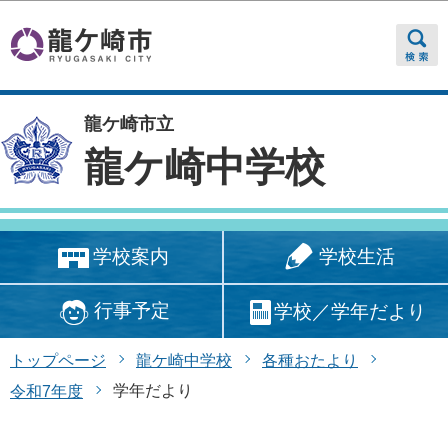
このページの本文へ移動
龍ケ崎市立
龍ケ崎中学校
学校生活
学校案内
行事予定
学校／学年だより
トップページ
龍ケ崎中学校
各種おたより
学年だより
令和7年度