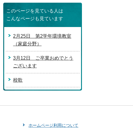
このページを見ている人は
こんなページも見ています
2月25日 第2学年環境教室
（家庭分野）
3月12日 ご卒業おめでとう
ございます
校歌
ホームページ利用について