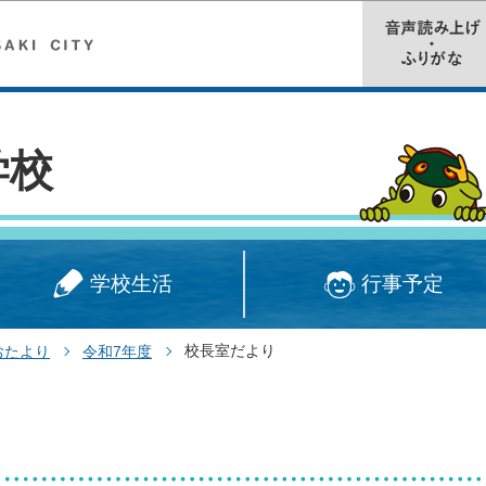
このページの本文へ移動
学校
学校生活
行事予定
校長室だより
おたより
令和7年度