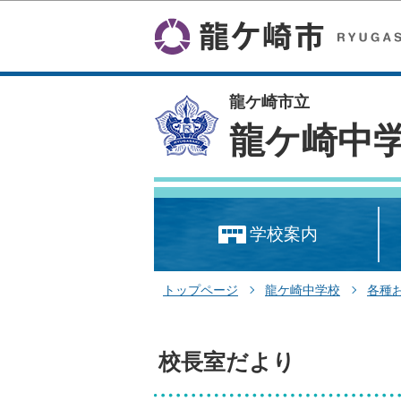
龍ケ崎市立
龍ケ崎中
学校案内
トップページ
龍ケ崎中学校
各種
校長室だより