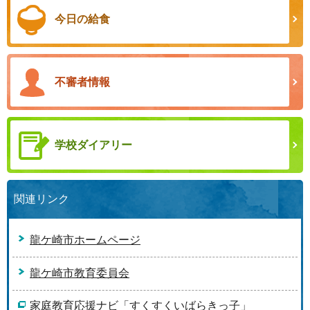
今日の給食
不審者情報
学校ダイアリー
関連リンク
龍ケ崎市ホームページ
龍ケ崎市教育委員会
家庭教育応援ナビ「すくすくいばらきっ子」