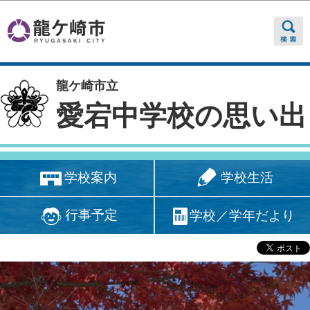
このページの本文へ移動
龍ケ崎市立
愛宕中学校の思い出
学校生活
学校案内
行事予定
学校／学年だより