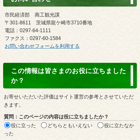
市民経済部 商工観光課
〒301-8611 茨城県龍ケ崎市3710番地
電話：0297-64-1111
ファクス：0297-60-1584
お問い合わせフォームを利用する
コ
この情報は皆さまのお役に立ちました
ン
か？
テ
ン
お寄せいただいた評価はサイト運営の参考とさせていただ
ツ
きます。
評
質問：このページの内容は役に立ちましたか？
価
役に立った
どちらともいえない
役に立たなか
エ
った
リ