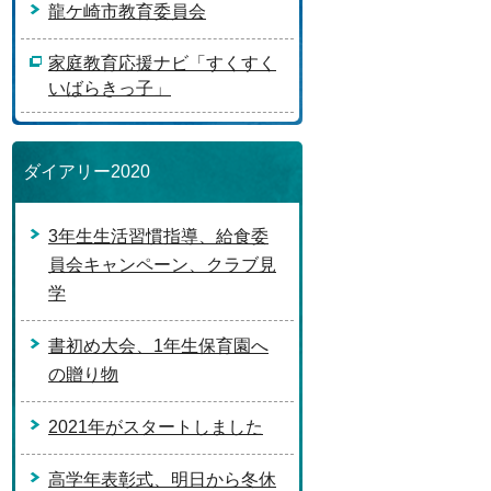
龍ケ崎市教育委員会
家庭教育応援ナビ「すくすく
いばらきっ子」
ダイアリー2020
3年生生活習慣指導、給食委
員会キャンペーン、クラブ見
学
書初め大会、1年生保育園へ
の贈り物
2021年がスタートしました
高学年表彰式、明日から冬休