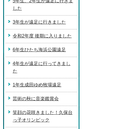
5年生、2年生が遠足に行きま
した
3年生が遠足に行きました
令和2年度 後期に入りました
6年生ひたち海浜公園遠足
4年生が遠足に行ってきまし
た
1年生成田ゆめ牧場遠足
芸術の秋に音楽鑑賞会
笑顔の花咲きました！久保台
っ子オリンピック