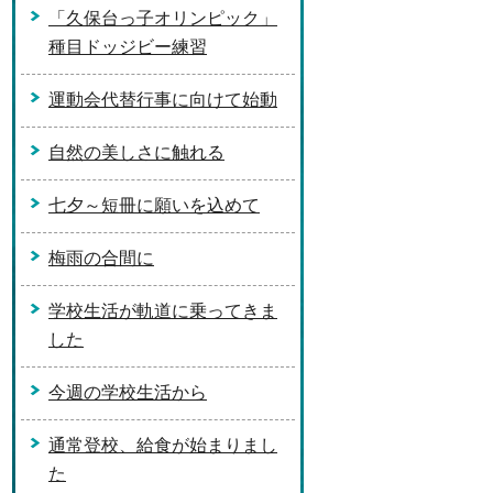
「久保台っ子オリンピック」
種目ドッジビー練習
運動会代替行事に向けて始動
自然の美しさに触れる
七夕～短冊に願いを込めて
梅雨の合間に
学校生活が軌道に乗ってきま
した
今週の学校生活から
通常登校、給食が始まりまし
た