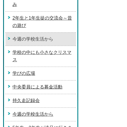
み
2年生と1年生徒の交流会～昔
の遊び
今週の学校生活から
学校の中にも小さなクリスマ
ス
学びの広場
中央委員による募金活動
持久走記録会
今週の学校生活から