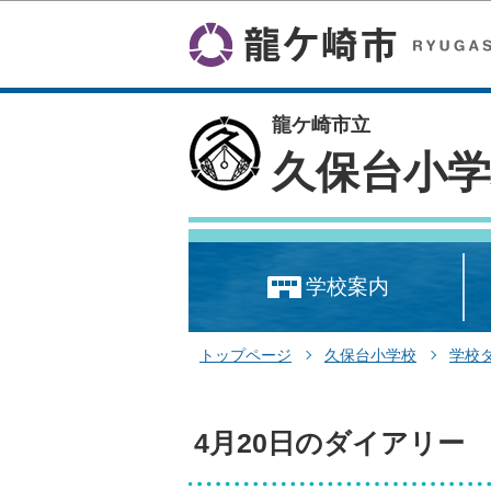
龍ケ崎市立
久保台小学
学校案内
トップページ
久保台小学校
学校
4月20日のダイアリー