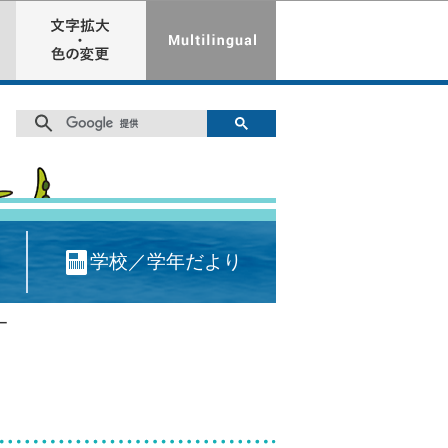
学校／学年だより
ー