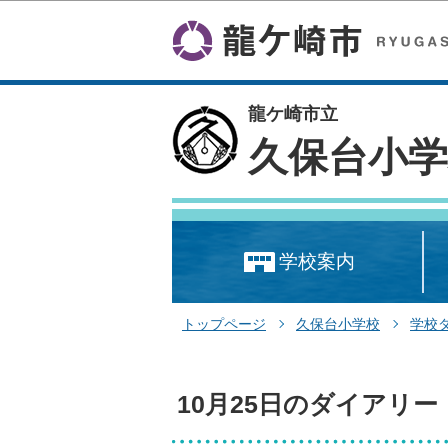
龍ケ崎市立
久保台小学
学校案内
トップページ
久保台小学校
学校
10月25日のダイアリー