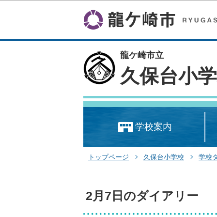
龍ケ崎市立
久保台小学
学校案内
トップページ
久保台小学校
学校
2月7日のダイアリー