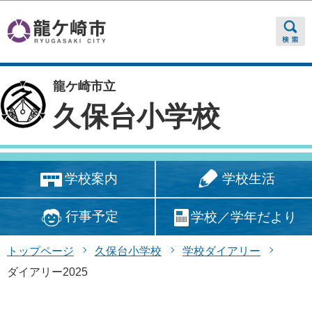
このページの本文へ移動
龍ケ崎市立
久保台小学校
学校生活
学校案内
行事予定
学校／学年だより
トップページ
久保台小学校
学校ダイアリー
ダイアリー2025