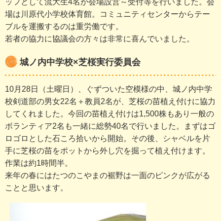
ッフとして流大生4名が会場設営～受付等を行いました。会
場は川原代小学校体育館。コミュニティセンターからテー
ブルを運搬するのは重労働です。
若者の協力に協議会の方々は非常に喜んでいました。
城ノ内中学校×芝桜実行委員会
10月28日（土曜日）、ぐずついた空模様の中、城ノ内中学
校剣道部の男女22名＋教員2名が、芝桜の苗植え付けに協力
してくれました。今回の苗植え付けは1,500株もあり一般の
ボランティア2名も一緒に総勢40名で行いました。まずはゴ
ロゴロとした石ころ拾いから開始。その後、シャベルを片
手に芝桜の苗をポットから外し穴を掘って植え付けます。
作業は約1時間半。
来年の春にはたつのこやまの裾野は一面のピンクが広がる
ことと思います。