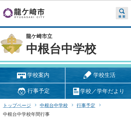
このページの本文へ移動
龍ケ崎市立
中根台中学校
学校生活
学校案内
行事予定
学校／学年だより
トップページ
中根台中学校
行事予定
中根台中学校年間行事