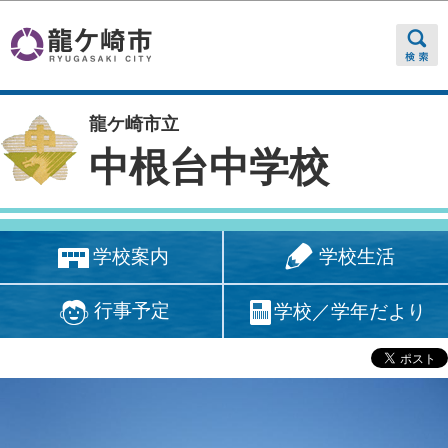
このページの本文へ移動
龍ケ崎市立
中根台中学校
学校生活
学校案内
行事予定
学校／学年だより