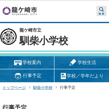
このページの本文へ移動
龍ケ崎市立
馴柴小学校
学校生活
学校案内
行事予定
学校／学年だより
行事予定
トップページ
馴柴小学校
行事予定