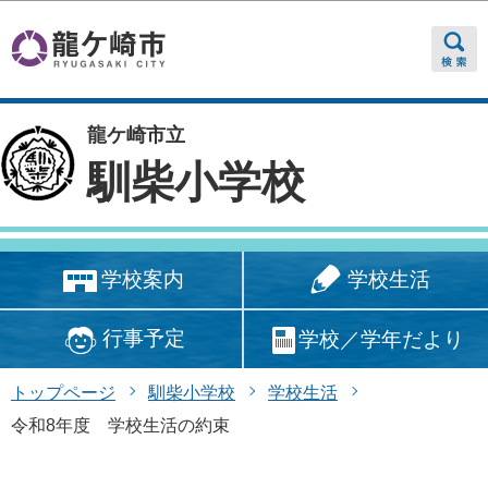
このページの本文へ移動
龍ケ崎市立
馴柴小学校
学校生活
学校案内
行事予定
学校／学年だより
トップページ
馴柴小学校
学校生活
令和8年度 学校生活の約束