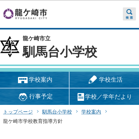
このページの本文へ移動
龍ケ崎市立
馴馬台小学校
学校生活
学校案内
行事予定
学校／学年だより
トップページ
馴馬台小学校
学校案内
龍ケ崎市学校教育指導方針