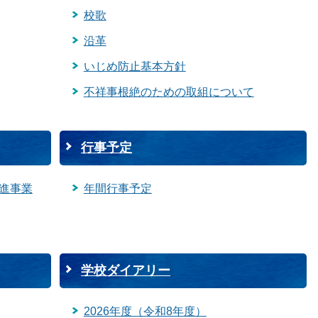
校歌
沿革
いじめ防止基本方針
不祥事根絶のための取組について
行事予定
進事業
年間行事予定
学校ダイアリー
2026年度（令和8年度）