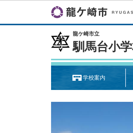
龍ケ崎市立
馴馬台小学
学校案内