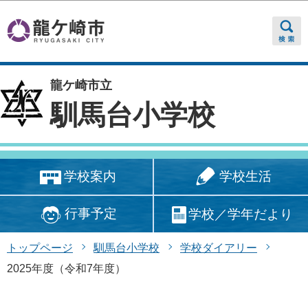
このページの本文へ移動
龍ケ崎市立
馴馬台小学校
学校生活
学校案内
行事予定
学校／学年だより
トップページ
馴馬台小学校
学校ダイアリー
2025年度（令和7年度）