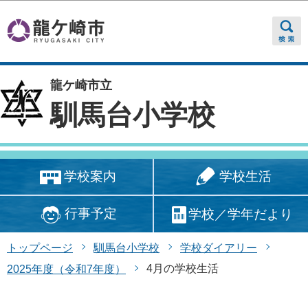
このページの本文へ移動
龍ケ崎市立
馴馬台小学校
学校生活
学校案内
行事予定
学校／学年だより
トップページ
馴馬台小学校
学校ダイアリー
4月の学校生活
2025年度（令和7年度）