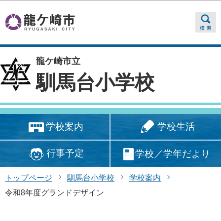
このページの本文へ移動
龍ケ崎市立
馴馬台小学校
学校生活
学校案内
行事予定
学校／学年だより
トップページ
馴馬台小学校
学校案内
令和8年度グランドデザイン