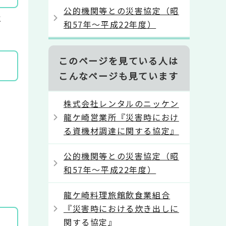
公的機関等との災害協定（昭
と
和57年～平成22年度）
このページを見ている人は
こんなページも見ています
株式会社レンタルのニッケン
龍ケ崎営業所『災害時におけ
る資機材調達に関する協定』
公的機関等との災害協定（昭
和57年～平成22年度）
龍ケ崎料理旅館飲食業組合
『災害時における炊き出しに
関する協定』