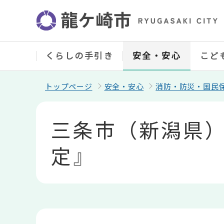
こ
の
ペ
ー
ジ
の
くらしの手引き
安全・安心
こど
先
頭
で
トップページ
安全・安心
消防・防災・国民
す
本
文
三条市（新潟県
こ
こ
か
定』
ら