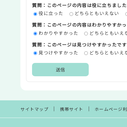
質問：このページの内容は役に立ちました
ン
役に立った
どちらともいえない
ツ
質問：このページの内容はわかりやすかっ
評
わかりやすかった
どちらともいえ
価
質問：このページは見つけやすかったです
エ
見つけやすかった
どちらともいえ
リ
ア
本
文
こ
こ
ま
サイトマップ
携帯サイト
ホームページ
で