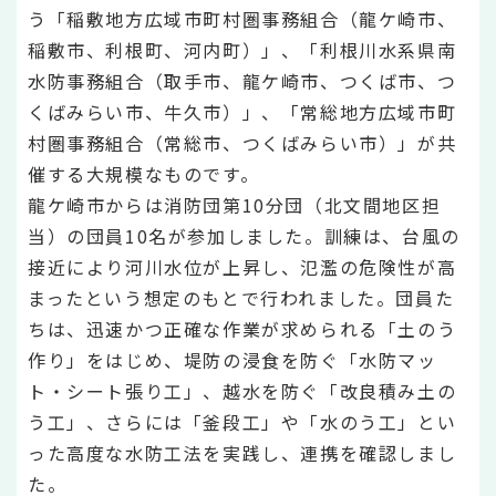
う「稲敷地方広域市町村圏事務組合（龍ケ崎市、
稲敷市、利根町、河内町）」、「利根川水系県南
水防事務組合（取手市、龍ケ崎市、つくば市、つ
くばみらい市、牛久市）」、「常総地方広域市町
村圏事務組合（常総市、つくばみらい市）」が共
催する大規模なものです。
龍ケ崎市からは消防団第10分団（北文間地区担
当）の団員10名が参加しました。訓練は、台風の
接近により河川水位が上昇し、氾濫の危険性が高
まったという想定のもとで行われました。団員た
ちは、迅速かつ正確な作業が求められる「土のう
作り」をはじめ、堤防の浸食を防ぐ「水防マッ
ト・シート張り工」、越水を防ぐ「改良積み土の
う工」、さらには「釜段工」や「水のう工」とい
った高度な水防工法を実践し、連携を確認しまし
た。