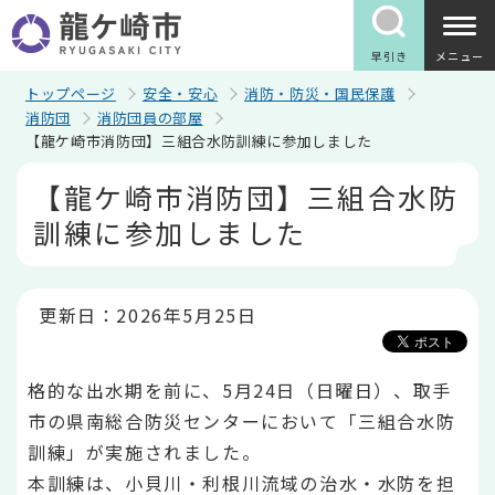
こ
の
ペ
早引き
メニュー
ー
ジ
トップページ
安全・安心
消防・防災・国民保護
の
消防団
消防団員の部屋
先
【龍ケ崎市消防団】三組合水防訓練に参加しました
頭
で
本
【龍ケ崎市消防団】三組合水防
す
文
こ
訓練に参加しました
こ
か
ら
更新日：2026年5月25日
格的な出水期を前に、5月24日（日曜日）、取手
市の県南総合防災センターにおいて「三組合水防
訓練」が実施されました。
本訓練は、小貝川・利根川流域の治水・水防を担