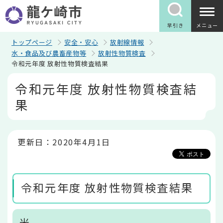
こ
の
ペ
早引き
メニュー
ー
ジ
トップページ
安全・安心
放射線情報
の
水・食品及び農畜産物等
放射性物質検査
先
令和元年度 放射性物質検査結果
頭
で
本
令和元年度 放射性物質検査結
す
文
こ
果
こ
か
ら
更新日：2020年4月1日
令和元年度 放射性物質検査結果
米