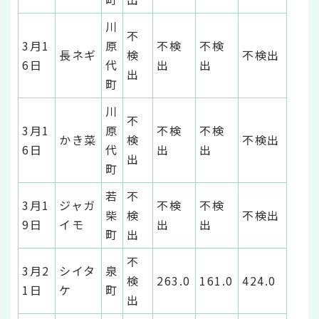
川
不
3月1
原
不検
不検
長ネギ
検
不検出
6日
代
出
出
出
町
川
不
3月1
原
不検
不検
かき菜
検
不検出
6日
代
出
出
出
町
若
不
3月1
ジャガ
不検
不検
柴
検
不検出
9日
イモ
出
出
町
出
不
3月2
シイタ
泉
検
263.0
161.0
424.0
1日
ケ
町
出