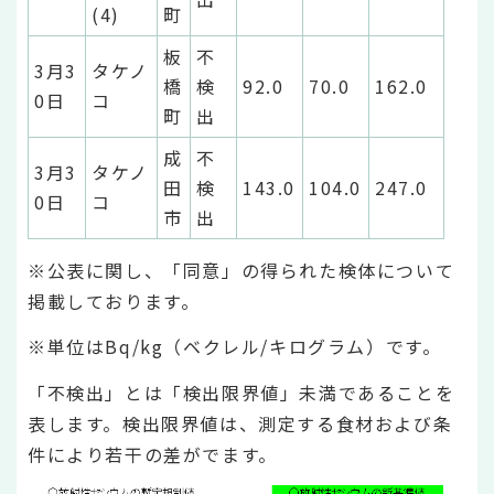
(4)
町
板
不
3月3
タケノ
橋
検
92.0
70.0
162.0
0日
コ
町
出
成
不
3月3
タケノ
田
検
143.0
104.0
247.0
0日
コ
市
出
※公表に関し、「同意」の得られた検体について
掲載しております。
※単位はBq/kg（ベクレル/キログラム）です。
「不検出」とは「検出限界値」未満であることを
表します。検出限界値は、測定する食材および条
件により若干の差がでます。