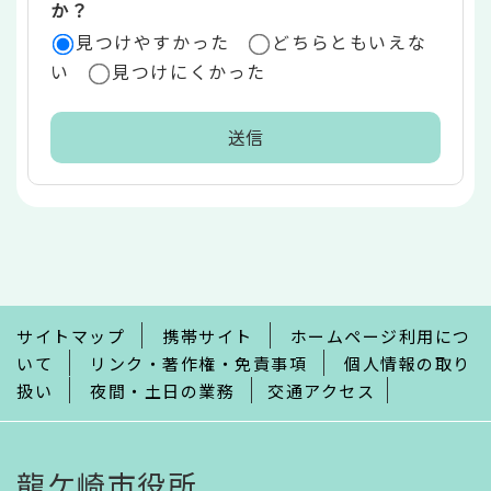
か？
見つけやすかった
どちらともいえな
い
見つけにくかった
本
文
こ
こ
ま
で
サイトマップ
携帯サイト
ホームページ利用につ
いて
リンク・著作権・免責事項
個人情報の取り
扱い
夜間・土日の業務
交通アクセス
龍ケ崎市役所