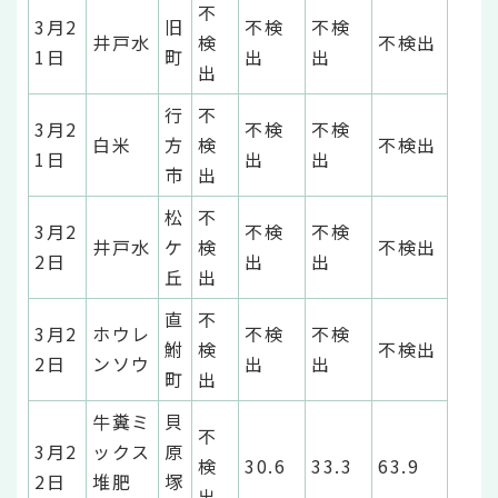
不
3月2
旧
不検
不検
井戸水
検
不検出
1日
町
出
出
出
行
不
3月2
不検
不検
白米
方
検
不検出
1日
出
出
市
出
松
不
3月2
不検
不検
井戸水
ケ
検
不検出
2日
出
出
丘
出
直
不
3月2
ホウレ
不検
不検
鮒
検
不検出
2日
ンソウ
出
出
町
出
牛糞ミ
貝
不
3月2
ックス
原
検
30.6
33.3
63.9
2日
堆肥
塚
出