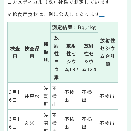
ロカメディカル（株）社製で測定しています。
※給食用食材は、別に公表してあります
。
測定結果：Bq／kg
放
放射性
採
射
放射
放射
検査
検査品
セシウ
取
性
性セ
性セ
日
目
ム合計
地
ヨ
シウ
シウ
値
ウ
ム137
ム134
素
佐
不
3月1
不検
不検
井戸水
貫
検
不検出
6日
出
出
町
出
佐
不
3月1
不検
不検
玄米
沼
検
不検出
6日
出
出
町
出