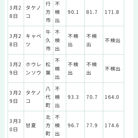
行
不
3月2
タケノ
方
検
90.1
81.7
171.8
8日
コ
市
出
牛
不
3月2
キャベ
不検
不検
久
検
不検出
8日
ツ
出
出
市
出
不
3月2
ホウレ
松
不検
不検
検
不検出
9日
ンソウ
葉
出
出
出
八
不
3月2
タケノ
代
検
93.3
70.7
164.0
9日
コ
町
出
北
不
3月3
甘夏
方
検
96.7
77.9
174.6
0日
町
出