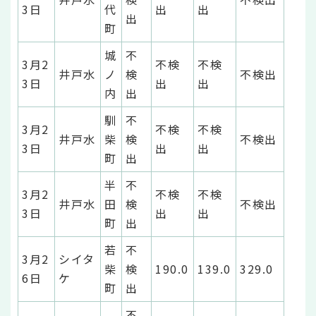
3日
代
出
出
出
町
城
不
3月2
不検
不検
井戸水
ノ
検
不検出
3日
出
出
内
出
馴
不
3月2
不検
不検
井戸水
柴
検
不検出
3日
出
出
町
出
半
不
3月2
不検
不検
井戸水
田
検
不検出
3日
出
出
町
出
若
不
3月2
シイタ
柴
検
190.0
139.0
329.0
6日
ケ
町
出
不