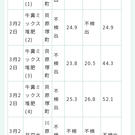
(1)
町
牛糞ミ
貝
不
3月2
ックス
原
不検
検
24.9
24.9
2日
堆肥
塚
出
出
(2)
町
牛糞ミ
貝
不
3月2
ックス
原
検
23.8
20.5
44.3
2日
堆肥
塚
出
(3)
町
牛糞ミ
貝
不
3月2
ックス
原
検
25.3
26.8
52.1
2日
堆肥
塚
出
(4)
町
川
不
3月2
原
不検
不検
井戸水
検
不検出