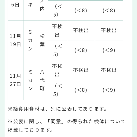
ノ
6日
キ
（＜
内
(＜8)
(＜8)
5）
不検
不検出
不検出
ミ
出
11月
松
カ
19日
葉
（＜
ン
(＜8)
(＜9)
5）
不検
不検出
不検出
ミ
八
出
11月
カ
代
27日
（＜
ン
町
(＜8)
(＜9)
5）
※給食用食材は、別に公表してあります。
※公表に関し、「同意」の得られた検体について
掲載しております。