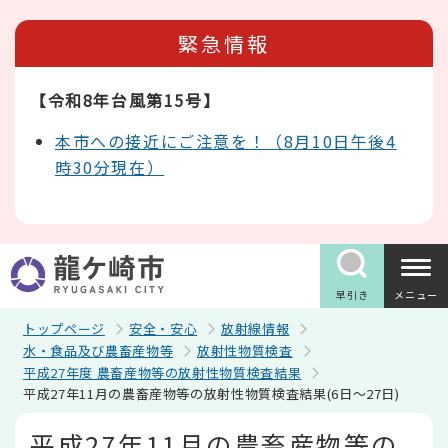
こ
の
緊急情報
ペ
ー
ジ
【令和8年台風第15号】
の
先
頭
本市への接近にご注意を！（8月10日午後4
で
時30分現在）
す
早引き
メニュー
トップページ
安全・安心
放射線情報
水・食品及び農畜産物等
放射性物質検査
平成27年度 農畜産物等の放射性物質検査結果
平成27年11月の農畜産物等の放射性物質検査結果(6日～27日)
本
平成27年11月の農畜産物等の
文