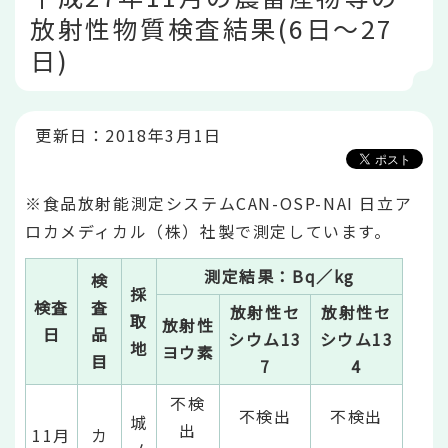
こ
放射性物質検査結果(6日～27
こ
か
日)
ら
更新日：2018年3月1日
※食品放射能測定システムCAN-OSP-NAI 日立ア
ロカメディカル（株）社製で測定しています。
測定結果：Bq／kg
検
採
検査
査
放射性セ
放射性セ
取
放射性
日
品
シウム13
シウム13
地
ヨウ素
目
7
4
不検
不検出
不検出
城
出
11月
カ