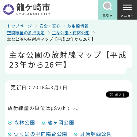
こ
の
ペ
早引き
メニュー
ー
ジ
トップページ
安全・安心
放射線情報
の
空間線量の多点測定
主な公園・街区公園
先
主な公園の放射線マップ【平成23年から26年】
頭
で
本
主な公園の放射線マップ【平成
す
文
こ
23年から26年】
こ
か
ら
更新日：2018年3月1日
放射線量の単位はμSv/hです。
森林公園
龍ヶ岡公園
つくばの里向陽台公園
貝原塚西公園