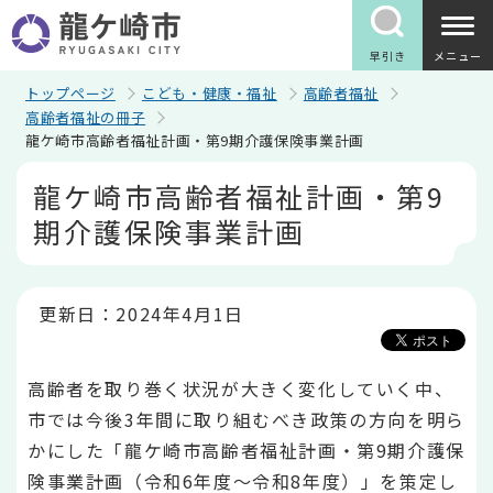
こ
の
ペ
早引き
メニュー
ー
ジ
トップページ
こども・健康・福祉
高齢者福祉
の
高齢者福祉の冊子
先
龍ケ崎市高齢者福祉計画・第9期介護保険事業計画
頭
で
本
龍ケ崎市高齢者福祉計画・第9
す
文
こ
期介護保険事業計画
こ
か
ら
更新日：2024年4月1日
高齢者を取り巻く状況が大きく変化していく中、
市では今後3年間に取り組むべき政策の方向を明ら
かにした「龍ケ崎市高齢者福祉計画・第9期介護保
険事業計画（令和6年度～令和8年度）」を策定し