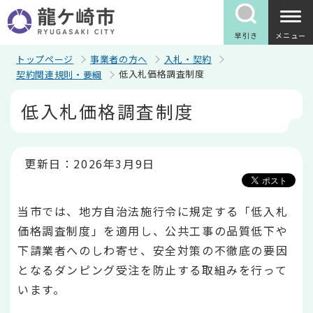
こ
の
ペ
早引き
メニュー
ー
ジ
トップページ
事業者の方へ
入札・契約
の
低入札価格調査制度
契約関連規則・要綱
先
頭
本
低入札価格調査制度
で
文
す
こ
こ
か
ら
更新日：2026年3月9日
当市では、地方自治法施行令に規定する「低入札
価格調査制度」を適用し、公共工事の品質低下や
下請業者へのしわ寄せ、安全対策の不徹底の要因
となるダンピング受注を防止する取組みを行って
います。