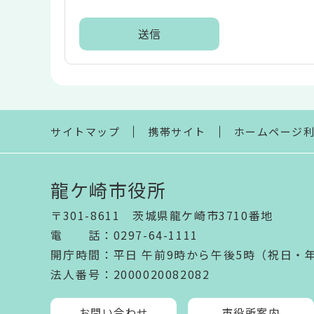
リ
ア
本
文
こ
こ
ま
サイトマップ
携帯サイト
ホームページ
で
龍ケ崎市役所
〒301-8611 茨城県龍ケ崎市3710番地
電話
：
0297-64-1111
開庁時間
：
平日 午前9時から午後5時（祝日・
法人番号
：2000020082082
お問い合わせ
市役所案内