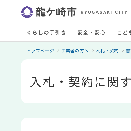
こ
の
ペ
ー
ジ
の
くらしの手引き
安全・安心
こど
先
頭
で
トップページ
事業者の方へ
入札・契約
書
す
本
文
こ
入札・契約に関
こ
か
ら