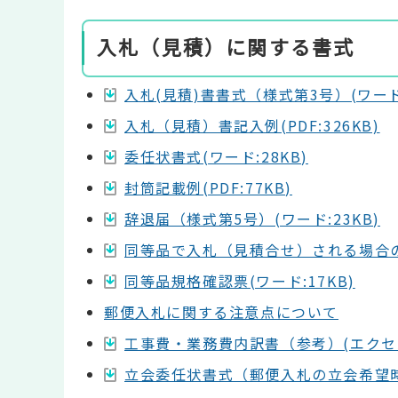
入札（見積）に関する書式
入札(見積)書書式（様式第3号）(ワード:
入札（見積）書記入例(PDF:326KB)
委任状書式(ワード:28KB)
封筒記載例(PDF:77KB)
辞退届（様式第5号）(ワード:23KB)
同等品で入札（見積合せ）される場合の手続
同等品規格確認票(ワード:17KB)
郵便入札に関する注意点について
工事費・業務費内訳書（参考）(エクセル:
立会委任状書式（郵便入札の立会希望時）