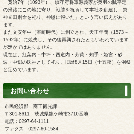
「寛治7年（1093年）、鎮守府将軍源義家が奥羽の賊平定
の帰路にこの地に寄り、戦勝を祝賀して本社を創建し、祭
神誉田別命を祀り、神恩に報いた」という言い伝えがあり
ます。
また文安年中（室町時代）に創立され、天正年間（1573～
1592年）に焼失し、その後再興されたともいわれています
が定かではありません。
現在は、紅葉内・中坪・西道内・芳黄・知手・姫宮・砂
波・中郷の氏神として祀り、旧暦8月15日（十五夜）を例祭
と定めています。
お問い合わせ
市民経済部 商工観光課
〒301-8611 茨城県龍ケ崎市3710番地
電話：0297-64-1111
ファクス：0297-60-1584