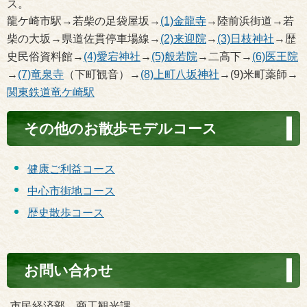
ス。
龍ケ崎市駅→若柴の足袋屋坂→
(1)金龍寺
→陸前浜街道→若
柴の大坂→県道佐貫停車場線→
(2)来迎院
→
(3)日枝神社
→歴
史民俗資料館→
(4)愛宕神社
→
(5)般若院
→二高下→
(6)医王院
→
(7)竜泉寺
（下町観音）→
(8)上町八坂神社
→(9)米町薬師→
関東鉄道竜ケ崎駅
その他のお散歩モデルコース
健康ご利益コース
中心市街地コース
歴史散歩コース
お問い合わせ
市民経済部 商工観光課