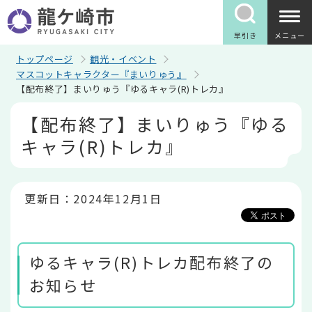
こ
の
ペ
早引き
メニュー
ー
ジ
トップページ
観光・イベント
の
マスコットキャラクター『まいりゅう』
先
【配布終了】まいりゅう『ゆるキャラ(R)トレカ』
頭
で
本
【配布終了】まいりゅう『ゆる
す
文
こ
キャラ(R)トレカ』
こ
か
ら
更新日：2024年12月1日
ゆるキャラ(R)トレカ配布終了の
お知らせ