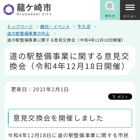
こ
の
ペ
早引き
メニュー
ー
ジ
トップページ
観光・イベント
牛久沼
の
道の駅整備事業の中止
先
道の駅整備事業に関する意見交換会（令和4年12月18日開催）
頭
で
本
道の駅整備事業に関する意見交
す
文
こ
換会（令和4年12月18日開催）
こ
か
ら
更新日：2023年2月1日
意見交換会を開催しました
令和4年12月18日に道の駅整備事業に関する市民