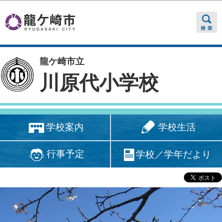
このページの本文へ移動
龍ケ崎市立
川原代小学校
学校生活
学校案内
行事予定
学校／学年だより