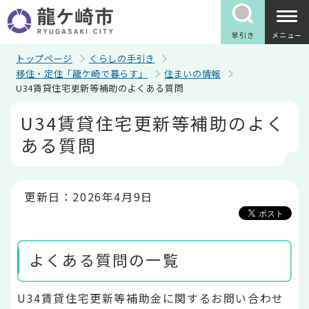
こ
の
ペ
早引き
メニュー
ー
ジ
トップページ
くらしの手引き
の
移住・定住「龍ケ崎で暮らす」
住まいの情報
先
U34賃貸住宅更新等補助のよくある質問
頭
で
本
U34賃貸住宅更新等補助のよく
す
文
こ
ある質問
こ
か
ら
更新日：2026年4月9日
よくある質問の一覧
U34賃貸住宅更新等補助金に関するお問い合わせ