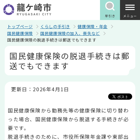
こ
の
ペ
早引き
メニュー
ー
ジ
トップページ
くらしの手引き
健康保険・年金
の
国民健康保険
国民健康保険の加入、喪失など
先
国民健康保険の脱退手続きは郵送でもできます
頭
で
本
国民健康保険の脱退手続きは郵
す
文
こ
送でもできます
こ
か
ら
更新日：2026年4月1日
国民健康保険から勤務先等の健康保険に切り替わ
った場合、国民健康保険から脱退する手続きが必
要です。
脱退手続きのために、市役所保険年金課や東部出