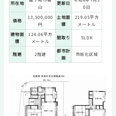
所在地
更新日
山
0日
13,500,000
土地面
219.05平方
価格
積
メートル
円
建物面
124.06平方
間取り
5LDK
積
メートル
都市計
階建
2階建
市街化区域
画