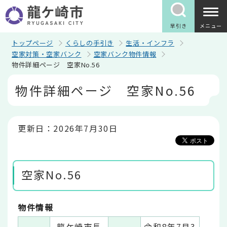
こ
の
ペ
早引き
メニュー
ー
ジ
トップページ
くらしの手引き
生活・インフラ
の
空家対策・空家バンク
空家バンク物件情報
先
物件詳細ページ 空家No.56
頭
で
本
物件詳細ページ 空家No.56
す
文
こ
こ
か
ら
更新日：2026年7月30日
空家No.56
物件情報
龍ケ崎市長
令和8年7月3