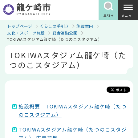
こ
の
ペ
早引き
メニュー
ー
ジ
トップページ
くらしの手引き
施設案内
の
文化・スポーツ施設
総合運動公園
先
TOKIWAスタジアム龍ケ崎（たつのこスタジアム）
頭
で
本
TOKIWAスタジアム龍ケ崎（た
す
文
こ
つのこスタジアム）
こ
か
ら
施設概要 TOKIWAスタジアム龍ケ崎（たつ
のこスタジアム）
TOKIWAスタジアム龍ケ崎（たつのこスタジ
アム） 広告募集