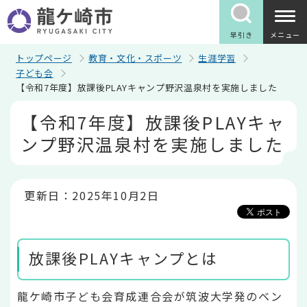
こ
の
ペ
早引き
メニュー
ー
ジ
トップページ
教育・文化・スポーツ
生涯学習
の
子ども会
先
【令和7年度】放課後PLAYキャンプ野沢温泉村を実施しました
頭
で
本
【令和7年度】放課後PLAYキャ
す
文
こ
ンプ野沢温泉村を実施しました
こ
か
ら
更新日：2025年10月2日
放課後PLAYキャンプとは
龍ケ崎市子ども会育成連合会が筑波大学発のベン