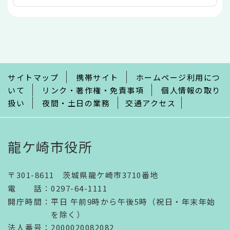
本
文
こ
こ
ま
で
サイトマップ
携帯サイト
ホームページ利用につ
いて
リンク・著作権・免責事項
個人情報の取り
扱い
夜間・土日の業務
交通アクセス
龍ケ崎市役所
〒301-8611 茨城県龍ケ崎市3710番地
電話
：
0297-64-1111
開庁時間
：
平日 午前9時から午後5時（祝日・年末年始
を除く）
法人番号
：2000020082082