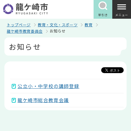
こ
の
ペ
早引き
メニュー
ー
ジ
トップページ
教育・文化・スポーツ
教育
の
お知らせ
龍ケ崎市教育委員会
先
頭
本
お知らせ
で
文
す
こ
こ
か
ら
公立小・中学校の講師登録
龍ケ崎市総合教育会議
本
文
こ
こ