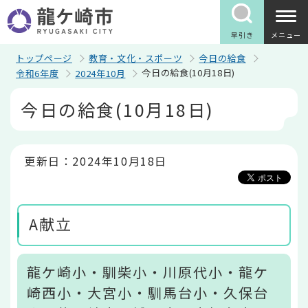
こ
の
ペ
早引き
メニュー
ー
ジ
トップページ
教育・文化・スポーツ
今日の給食
の
今日の給食(10月18日)
令和6年度
2024年10月
先
頭
本
今日の給食(10月18日)
で
文
す
こ
こ
か
ら
更新日：2024年10月18日
A献立
龍ケ崎小・馴柴小・川原代小・龍ケ
崎西小・大宮小・馴馬台小・久保台