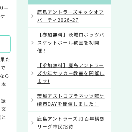
リー
鹿島アントラーズキックオフ
龍ケ
パーティ2026-27
【参加無料】茨城ロボッツバ
スケットボール教室を初開
催！
を果た
【参加無料】鹿島アントラー
ブで
ズ少年サッカー教室を開催し
なら
ます!
、本
茨城アストロプラネッツ龍ケ
ツ振
崎市DAYを開催しました！
・文
興と
鹿島アントラーズJ1百年構想
リーグ市民招待