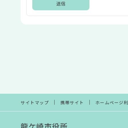
ア
本
文
こ
こ
ま
で
サイトマップ
携帯サイト
ホームページ
龍ケ崎市役所