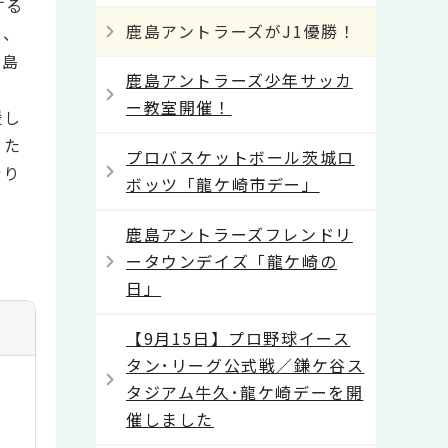
する
鹿島アントラーズがJ1優勝！
き、
鹿島
鹿島アントラーズ少年サッカ
ー教室開催！
援し
じた
プロバスケットボール茨城ロ
祈り
ボッツ「龍ケ崎市デー」
鹿島アントラーズフレンドリ
ータウンデイズ「龍ケ崎の
日」
【9月15日】プロ野球イース
タン･リーグ公式戦／鎌ケ谷ス
タジアム牛久･龍ケ崎デーを開
催しました