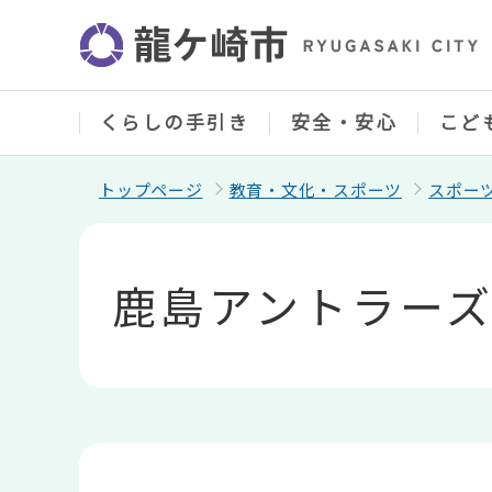
こ
の
ペ
ー
ジ
の
くらしの手引き
安全・安心
こど
先
頭
で
トップページ
教育・文化・スポーツ
スポー
す
本
文
こ
鹿島アントラーズ
こ
か
ら