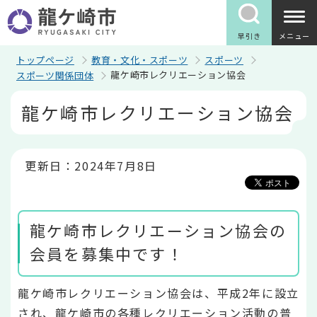
こ
の
ペ
早引き
メニュー
ー
ジ
トップページ
教育・文化・スポーツ
スポーツ
の
龍ケ崎市レクリエーション協会
スポーツ関係団体
先
頭
本
龍ケ崎市レクリエーション協会
で
文
す
こ
こ
か
ら
更新日：2024年7月8日
龍ケ崎市レクリエーション協会の
会員を募集中です！
龍ケ崎市レクリエーション協会は、平成2年に設立
され、龍ケ崎市の各種レクリエーション活動の普